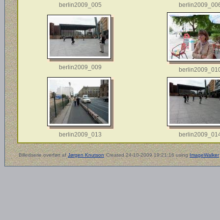
berlin2009_005
berlin2009_00
berlin2009_009
berlin2009_01
berlin2009_013
berlin2009_01
Billedserie overført af
Jørgen Knutson
Created 24-10-2009 19:21:16 using
ImageWalker