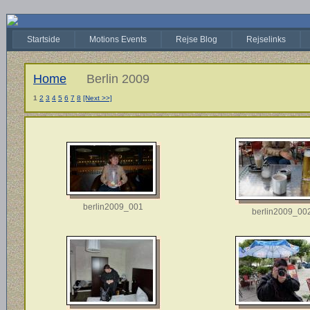
Startside
Motions Events
Rejse Blog
Rejselinks
Home
Berlin 2009
1
2
3
4
5
6
7
8
[Next >>]
berlin2009_001
berlin2009_00